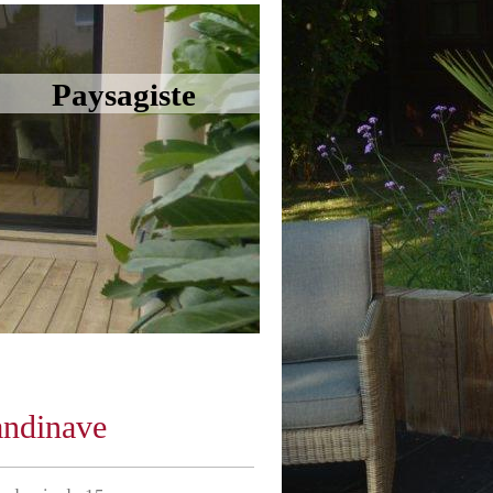
agiste
candinave