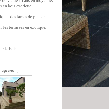
rée de vie de 15 ans en moyenne,
s en bois exotique.
tiques des lames de pin sont
 les terrasses en exotique.
ser le bois
s agrandir)